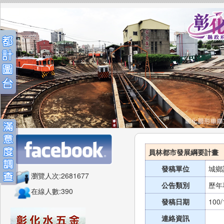
員林都市發展綱要計畫
發稿單位
城鄉
瀏覽人次:2681677
公告類別
歷年
在線人數:390
發稿日期
100/
連絡資訊